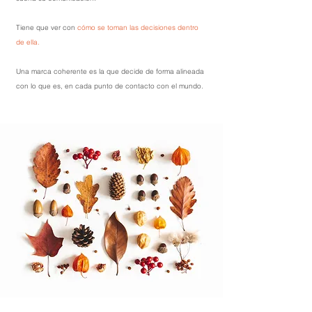
Tiene que ver con
cómo se toman las decisiones dentro
de ella.
Una marca coherente e
s la que decide de forma alineada
con lo que es, en cada punto de contacto con el mundo.